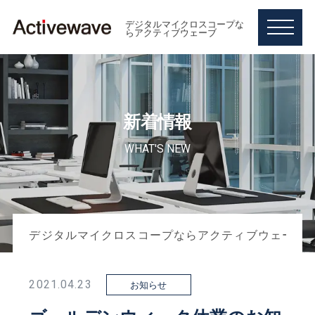
デジタルマイクロスコープな
らアクティブウェーブ
M
E
N
U
新着情報
WHAT'S NEW
デジタルマイクロスコープ【MSX-1000】
レンズ【MSXシリーズ用】
工業用ビデオスコープ【VSX-2000】
デジタルマイクロスコープならアクティブウェーブ
2021.04.23
お知らせ