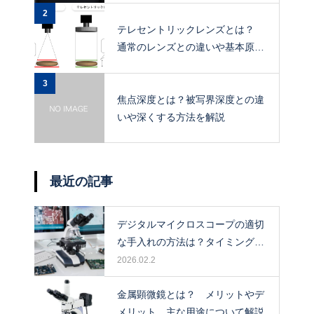
2
テレセントリックレンズとは？
通常のレンズとの違いや基本原
理、メリットを解説
3
焦点深度とは？被写界深度との違
いや深くする方法を解説
最近の記事
デジタルマイクロスコープの適切
な手入れの方法は？タイミングや
保管場所も解説！
2026.02.2
金属顕微鏡とは？ メリットやデ
メリット、主な用途について解説