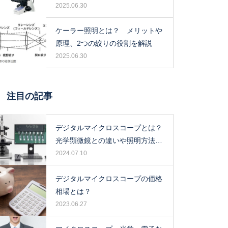
2025.06.30
ケーラー照明とは？ メリットや
原理、2つの絞りの役割を解説
2025.06.30
注目の記事
デジタルマイクロスコープとは？
光学顕微鏡との違いや照明方法に
ついて解説！
2024.07.10
デジタルマイクロスコープの価格
相場とは？
2023.06.27