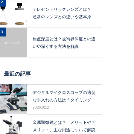
2
テレセントリックレンズとは？
通常のレンズとの違いや基本原
理、メリットを解説
3
焦点深度とは？被写界深度との違
いや深くする方法を解説
最近の記事
デジタルマイクロスコープの適切
な手入れの方法は？タイミングや
保管場所も解説！
2026.02.2
金属顕微鏡とは？ メリットやデ
メリット、主な用途について解説