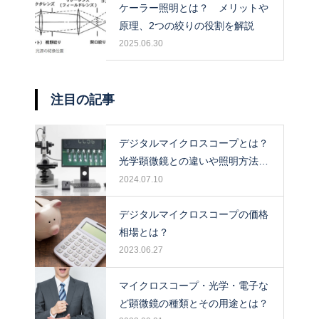
ケーラー照明とは？ メリットや
原理、2つの絞りの役割を解説
2025.06.30
注目の記事
デジタルマイクロスコープとは？
光学顕微鏡との違いや照明方法に
ついて解説！
2024.07.10
デジタルマイクロスコープの価格
相場とは？
2023.06.27
マイクロスコープ・光学・電子な
ど顕微鏡の種類とその用途とは？