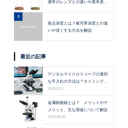
通常のレンズとの違いや基本原
理、メリットを解説
3
焦点深度とは？被写界深度との違
いや深くする方法を解説
最近の記事
デジタルマイクロスコープの適切
な手入れの方法は？タイミングや
保管場所も解説！
2026.02.2
金属顕微鏡とは？ メリットやデ
メリット、主な用途について解説
2025.06.30