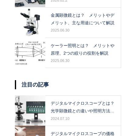
保管場所も解説！
2026.02.2
金属顕微鏡とは？ メリットやデ
メリット、主な用途について解説
2025.06.30
ケーラー照明とは？ メリットや
原理、2つの絞りの役割を解説
2025.06.30
注目の記事
デジタルマイクロスコープとは？
光学顕微鏡との違いや照明方法に
ついて解説！
2024.07.10
デジタルマイクロスコープの価格