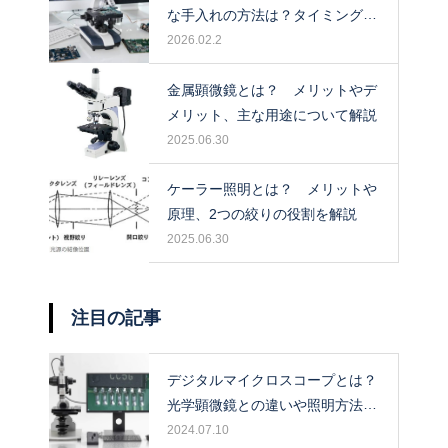
な手入れの方法は？タイミングや
保管場所も解説！
2026.02.2
金属顕微鏡とは？ メリットやデ
メリット、主な用途について解説
2025.06.30
ケーラー照明とは？ メリットや
原理、2つの絞りの役割を解説
2025.06.30
注目の記事
デジタルマイクロスコープとは？
光学顕微鏡との違いや照明方法に
ついて解説！
2024.07.10