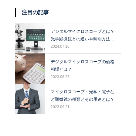
注目の記事
デジタルマイクロスコープとは？
光学顕微鏡との違いや照明方法に
ついて解説！
2024.07.10
デジタルマイクロスコープの価格
相場とは？
2023.06.27
マイクロスコープ・光学・電子な
ど顕微鏡の種類とその用途とは？
2023.09.21