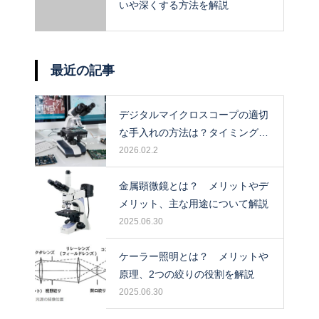
いや深くする方法を解説
最近の記事
デジタルマイクロスコープの適切
な手入れの方法は？タイミングや
保管場所も解説！
2026.02.2
金属顕微鏡とは？ メリットやデ
メリット、主な用途について解説
2025.06.30
ケーラー照明とは？ メリットや
原理、2つの絞りの役割を解説
2025.06.30