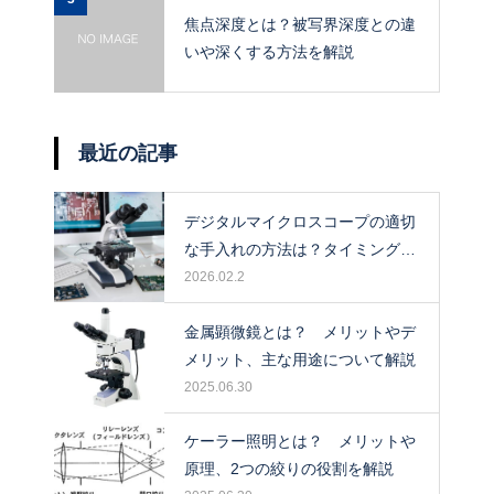
焦点深度とは？被写界深度との違
いや深くする方法を解説
最近の記事
デジタルマイクロスコープの適切
な手入れの方法は？タイミングや
保管場所も解説！
2026.02.2
金属顕微鏡とは？ メリットやデ
メリット、主な用途について解説
2025.06.30
ケーラー照明とは？ メリットや
原理、2つの絞りの役割を解説