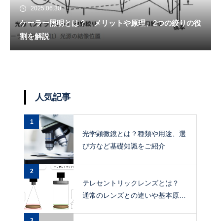
2025.06.30
ケーラー照明とは？ メリットや原理、2つの絞りの役
割を解説
人気記事
1
光学顕微鏡とは？種類や用途、選
び方など基礎知識をご紹介
2
テレセントリックレンズとは？
通常のレンズとの違いや基本原
理、メリットを解説
3