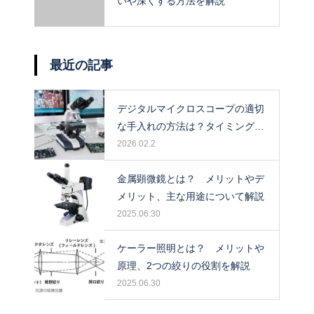
いや深くする方法を解説
最近の記事
デジタルマイクロスコープの適切
な手入れの方法は？タイミングや
保管場所も解説！
2026.02.2
金属顕微鏡とは？ メリットやデ
メリット、主な用途について解説
2025.06.30
ケーラー照明とは？ メリットや
原理、2つの絞りの役割を解説
2025.06.30