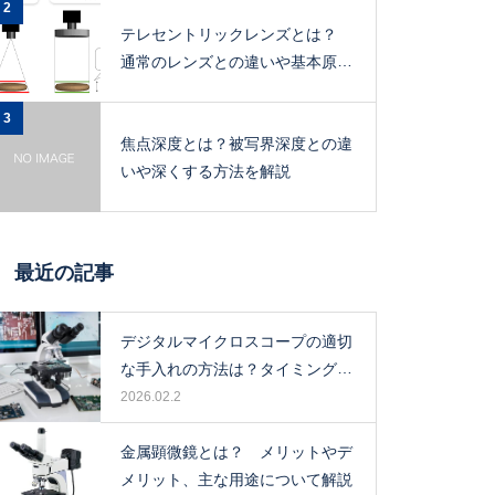
2
テレセントリックレンズとは？
通常のレンズとの違いや基本原
理、メリットを解説
3
焦点深度とは？被写界深度との違
いや深くする方法を解説
最近の記事
デジタルマイクロスコープの適切
な手入れの方法は？タイミングや
保管場所も解説！
2026.02.2
金属顕微鏡とは？ メリットやデ
メリット、主な用途について解説