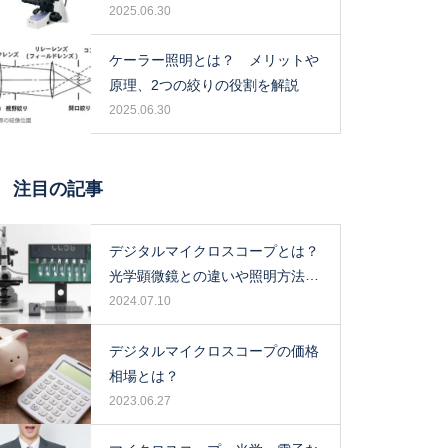
2025.06.30
ケーラー照明とは？ メリットや
原理、2つの絞りの役割を解説
2025.06.30
注目の記事
デジタルマイクロスコープとは？
光学顕微鏡との違いや照明方法に
ついて解説！
2024.07.10
デジタルマイクロスコープの価格
相場とは？
2023.06.27