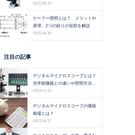
2025.06.30
ケーラー照明とは？ メリットや
原理、2つの絞りの役割を解説
2025.06.30
注目の記事
デジタルマイクロスコープとは？
光学顕微鏡との違いや照明方法に
ついて解説！
2024.07.10
デジタルマイクロスコープの価格
相場とは？
2023.06.27