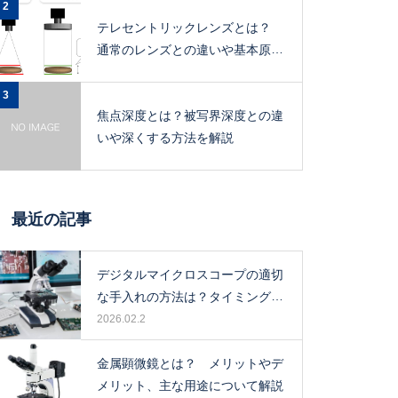
2
テレセントリックレンズとは？
通常のレンズとの違いや基本原
理、メリットを解説
3
焦点深度とは？被写界深度との違
いや深くする方法を解説
最近の記事
デジタルマイクロスコープの適切
な手入れの方法は？タイミングや
保管場所も解説！
2026.02.2
金属顕微鏡とは？ メリットやデ
メリット、主な用途について解説