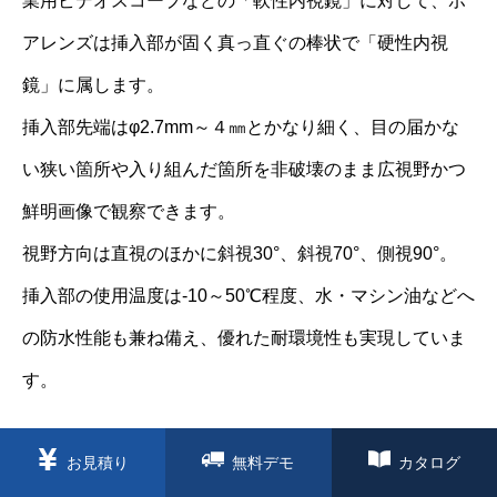
業用ビデオスコープなどの「軟性内視鏡」に対して、ボ
アレンズは挿入部が固く真っ直ぐの棒状で「硬性内視
鏡」に属します。
挿入部先端はφ2.7mm～４㎜とかなり細く、目の届かな
い狭い箇所や入り組んだ箇所を非破壊のまま広視野かつ
鮮明画像で観察できます。
視野方向は直視のほかに斜視30°、斜視70°、側視90°。
挿入部の使用温度は-10～50℃程度、水・マシン油などへ
の防水性能も兼ね備え、優れた耐環境性も実現していま
す。
アクティブウェーブのデジタルマイクロスコープ専用レ
お見積り
無料デモ
カタログ