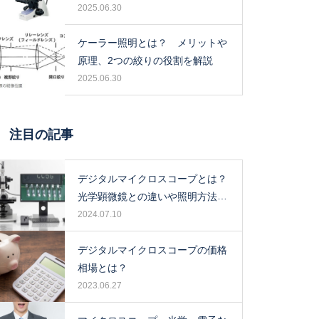
2025.06.30
ケーラー照明とは？ メリットや
原理、2つの絞りの役割を解説
2025.06.30
注目の記事
デジタルマイクロスコープとは？
光学顕微鏡との違いや照明方法に
ついて解説！
2024.07.10
デジタルマイクロスコープの価格
相場とは？
2023.06.27