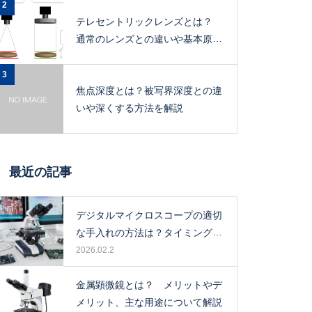
2
テレセントリックレンズとは？
通常のレンズとの違いや基本原
理、メリットを解説
3
焦点深度とは？被写界深度との違
いや深くする方法を解説
最近の記事
デジタルマイクロスコープの適切
な手入れの方法は？タイミングや
保管場所も解説！
2026.02.2
金属顕微鏡とは？ メリットやデ
メリット、主な用途について解説