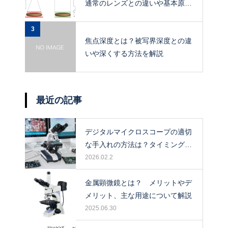
通常のレンズとの違いや基本原
理、メリットを解説
3
焦点深度とは？被写界深度との違
いや深くする方法を解説
最近の記事
デジタルマイクロスコープの適切
な手入れの方法は？タイミングや
保管場所も解説！
2026.02.2
金属顕微鏡とは？ メリットやデ
メリット、主な用途について解説
2025.06.30