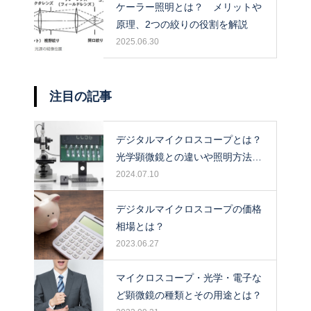
ケーラー照明とは？ メリットや
原理、2つの絞りの役割を解説
2025.06.30
注目の記事
デジタルマイクロスコープとは？
光学顕微鏡との違いや照明方法に
ついて解説！
2024.07.10
デジタルマイクロスコープの価格
相場とは？
2023.06.27
マイクロスコープ・光学・電子な
ど顕微鏡の種類とその用途とは？