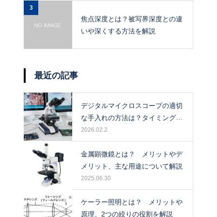
3
焦点深度とは？被写界深度との違
いや深くする方法を解説
最近の記事
デジタルマイクロスコープの適切
な手入れの方法は？タイミングや
保管場所も解説！
2026.02.2
金属顕微鏡とは？ メリットやデ
メリット、主な用途について解説
2025.06.30
ケーラー照明とは？ メリットや
原理、2つの絞りの役割を解説