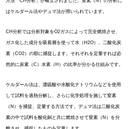
方法「CH分析」が確立されました。窒素（N）の分析に
はケルダール法やデュマ法が用いられています。
CH分析では分析対象をO2ガスによって完全燃焼させ、
ガス化した成分を吸着層を使って水（H2O）、二酸化炭
素（CO2）の順に捕捉します。それぞれを定量すれば必
然的に炭素（C）水素（H）の比率が分かる仕組みです。
ケルダール法は、濃硫酸や水酸化ナトリウムなどを使用
して試料を過熱分解し、さらに化学処理を施して窒素
（N）を捕捉、定量する方法です。デュマ法は⼆酸化炭
素の中で試料を酸化銅と共に燃焼させて窒素（N）を分
離させ、捕捉したものを定量します。