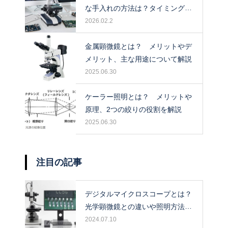
な手入れの方法は？タイミングや
保管場所も解説！
2026.02.2
金属顕微鏡とは？ メリットやデ
メリット、主な用途について解説
2025.06.30
ケーラー照明とは？ メリットや
原理、2つの絞りの役割を解説
2025.06.30
注目の記事
デジタルマイクロスコープとは？
光学顕微鏡との違いや照明方法に
ついて解説！
2024.07.10