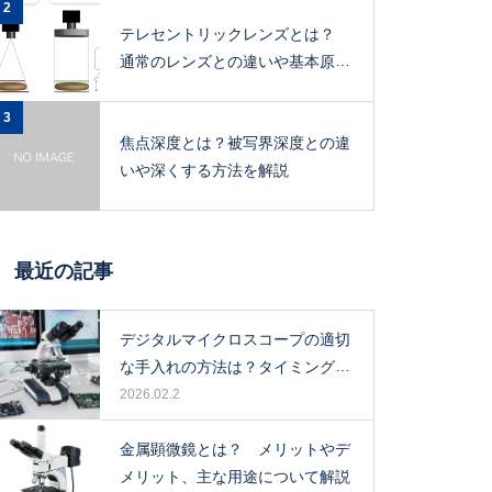
2
テレセントリックレンズとは？
通常のレンズとの違いや基本原
理、メリットを解説
3
焦点深度とは？被写界深度との違
いや深くする方法を解説
最近の記事
デジタルマイクロスコープの適切
な手入れの方法は？タイミングや
保管場所も解説！
2026.02.2
金属顕微鏡とは？ メリットやデ
メリット、主な用途について解説