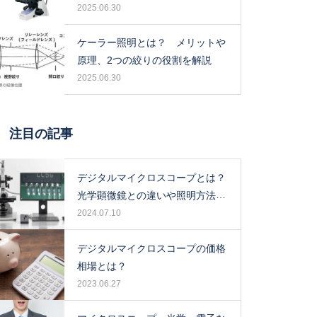
2025.06.30
ケーラー照明とは？ メリットや
原理、2つの絞りの役割を解説
2025.06.30
注目の記事
デジタルマイクロスコープとは？
光学顕微鏡との違いや照明方法に
ついて解説！
2024.07.10
デジタルマイクロスコープの価格
相場とは？
2023.06.27