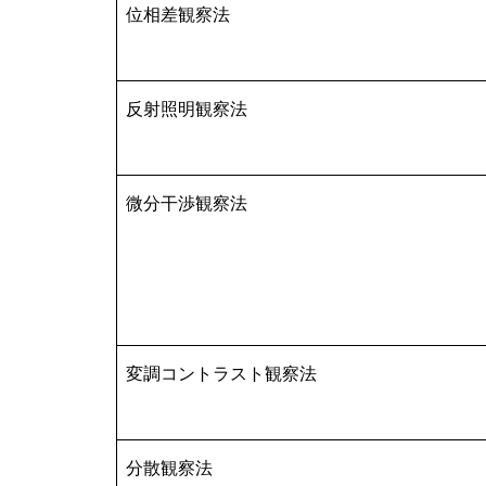
位相差観察法
反射照明観察法
微分干渉観察法
変調コントラスト観察法
分散観察法