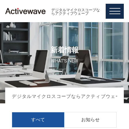
デジタルマイクロスコープな
らアクティブウェーブ
M
E
N
U
新着情報
WHAT'S NEW
デジタルマイクロスコープ【MSX-1000】
レンズ【MSXシリーズ用】
工業用ビデオスコープ【VSX-2000】
デジタルマイクロスコープならアクティブウェーブ
すべて
お知らせ